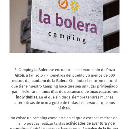
El Camping la Bolera
se encuentra en el municipio de
Pozo
Alcón
, a tan sólo 7 kilómetros del pueblo y a menos de
500
metros del pantano de la Bolera
. Sin duda el entorno natural
que tiene nuestro Camping hace que sea un lugar privilegiado
para disfrutar de
unos días de descanso o de unas vacaciones
inolvidables
. En el que sin duda siempre tendrás muchas
alternativas de ocio a gusto de todas las personas que nos
visiten.
El Camping la Bolera ha cumplido ya 30 años de historia.
No existe un camping como este en el que a escasos metros del
mismo puedas realizar tantas
actividades de aventura y de
naturaleza
. Podrás pasear en
kayaks en el Embalse de la Bolera
,