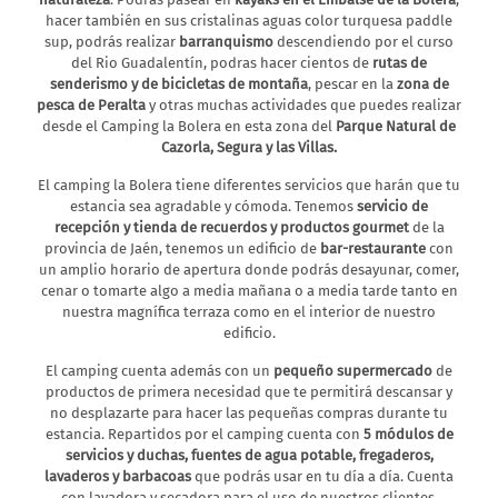
El Camping la Bolera
se encuentra en el municipio de
Pozo
hacer también en sus cristalinas aguas color turquesa paddle
Alcón
, a tan sólo 7 kilómetros del pueblo y a menos de
500
sup, podrás realizar
barranquismo
descendiendo por el curso
metros del pantano de la Bolera
. Sin duda el entorno natural
del Rio Guadalentín, podras hacer cientos de
rutas de
que tiene nuestro Camping hace que sea un lugar privilegiado
senderismo y de bicicletas de montaña
, pescar en la
zona de
para disfrutar de
unos días de descanso o de unas vacaciones
pesca de Peralta
y otras muchas actividades que puedes realizar
inolvidables
. En el que sin duda siempre tendrás muchas
desde el Camping la Bolera en esta zona del
Parque Natural de
alternativas de ocio a gusto de todas las personas que nos
Cazorla, Segura y las Villas.
visiten.
El camping la Bolera tiene diferentes servicios que harán que tu
No existe un camping como este en el que a escasos metros del
estancia sea agradable y cómoda. Tenemos
servicio de
mismo puedas realizar tantas
actividades de aventura y de
recepción y tienda de recuerdos y productos gourmet
de la
naturaleza
. Podrás pasear en
kayaks en el Embalse de la Bolera
,
provincia de Jaén, tenemos un edificio de
bar-restaurante
con
hacer también en sus cristalinas aguas color turquesa paddle
un amplio horario de apertura donde podrás desayunar, comer,
sup, podrás realizar
barranquismo
descendiendo por el curso
cenar o tomarte algo a media mañana o a media tarde tanto en
del Rio Guadalentín, podras hacer cientos de
rutas de
nuestra magnífica terraza como en el interior de nuestro
senderismo y de bicicletas de montaña
, pescar en la
zona de
edificio.
pesca de Peralta
y otras muchas actividades que puedes realizar
desde el Camping la Bolera en esta zona del
Parque Natural de
El camping cuenta además con un
pequeño supermercado
de
Cazorla, Segura y las Villas.
productos de primera necesidad que te permitirá descansar y
no desplazarte para hacer las pequeñas compras durante tu
El camping la Bolera tiene diferentes servicios que harán que tu
estancia. Repartidos por el camping cuenta con
5 módulos de
estancia sea agradable y cómoda. Tenemos
servicio de
servicios y duchas, fuentes de agua potable, fregaderos,
recepción y tienda de recuerdos y productos gourmet
de la
lavaderos y barbacoas
que podrás usar en tu día a día. Cuenta
provincia de Jaén, tenemos un edificio de
bar-restaurante
con
con lavadora y secadora para el uso de nuestros clientes,