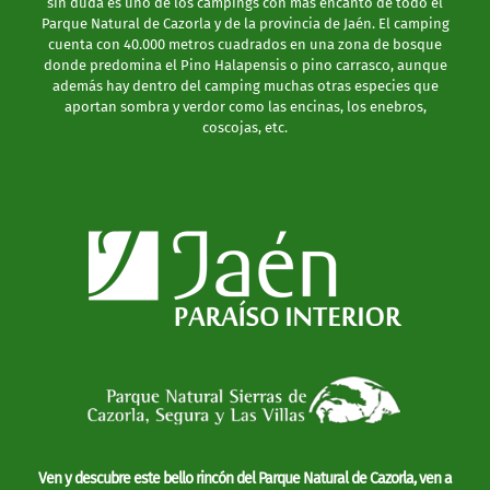
sin duda es uno de los campings con más encanto de todo el
además hay dentro del camping muchas otras especies que
Parque Natural de Cazorla y de la provincia de Jaén. El camping
aportan sombra y verdor como las encinas, los enebros,
cuenta con 40.000 metros cuadrados en una zona de bosque
coscojas, etc.
donde predomina el Pino Halapensis o pino carrasco, aunque
además hay dentro del camping muchas otras especies que
aportan sombra y verdor como las encinas, los enebros,
coscojas, etc.
Ven y descubre este bello rincón del
Parque Natural de Cazorla
, ven a
nuestro Camping con tu pareja, con tu familia o con tus amigos y
disfruta de unos días en plena naturaleza.
Ven y descubre este bello rincón del
Parque Natural de Cazorla
, ven a