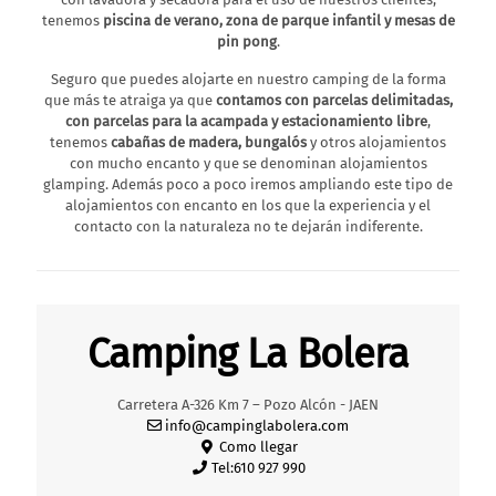
un amplio horario de apertura donde podrás desayunar, comer,
tenemos
piscina de verano, zona de parque infantil y mesas de
cenar o tomarte algo a media mañana o a media tarde tanto en
pin pong
.
nuestra magnífica terraza como en el interior de nuestro
edificio.
Seguro que puedes alojarte en nuestro camping de la forma
que más te atraiga ya que
contamos con parcelas delimitadas,
El camping cuenta además con un
pequeño supermercado
de
con parcelas para la acampada y estacionamiento libre
,
productos de primera necesidad que te permitirá descansar y
tenemos
cabañas de madera, bungalós
y otros alojamientos
no desplazarte para hacer las pequeñas compras durante tu
con mucho encanto y que se denominan alojamientos
estancia. Repartidos por el camping cuenta con
5 módulos de
glamping. Además poco a poco iremos ampliando este tipo de
servicios y duchas, fuentes de agua potable, fregaderos,
alojamientos con encanto en los que la experiencia y el
lavaderos y barbacoas
que podrás usar en tu día a día. Cuenta
contacto con la naturaleza no te dejarán indiferente.
con lavadora y secadora para el uso de nuestros clientes,
tenemos
piscina de verano, zona de parque infantil y mesas de
pin pong
.
Seguro que puedes alojarte en nuestro camping de la forma
que más te atraiga ya que
contamos con parcelas delimitadas,
Camping La Bolera
con parcelas para la acampada y estacionamiento libre
,
tenemos
cabañas de madera, bungalós
y otros alojamientos
con mucho encanto y que se denominan alojamientos
Carretera A-326 Km 7 – Pozo Alcón - JAEN
glamping. Además poco a poco iremos ampliando este tipo de
info@campinglabolera.com
alojamientos con encanto en los que la experiencia y el
Como llegar
contacto con la naturaleza no te dejarán indiferente.
Tel:610 927 990