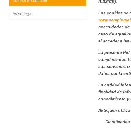
Política de cookies
(LSSICE).
Las cookies se a
Aviso legal
www.campinglab
necesidades de 
caso de aquellos
al acceder a las
La presente Polí
cumplimentan fo
sus servicios, o
datos por la ent
La entidad infor
finalidad de inf
conocimiento y l
Aktivjaén utiliz
Clasificadas 