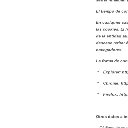
sea la finalidad 
El tiempo de con
En cualquier ca
las cookies. El 
de la entidad au
desease retirar 
navegadores.
La forma de conf
* Explorer: ht
* Chrome: http
* Firefox: http
______
Otros datos a in
– Códigos de con