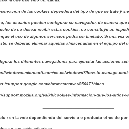
para la que han sido utilizadas.
servación de las cookies dependerá del tipo de que se trate y si
so, los usuarios pueden configurar su navegador, de manera que s
hecho de no desear recibir estas cookies, no constituye un imped
nque el uso de algunos servicios podrá ser limitado. Si una vez 
éste, se deberán eliminar aquellas almacenadas en el equipo del u
igurar los diferentes navegadores para ejercitar las acciones señ
tp://windows.microsoft.com/es-es/windows7/how-to-manage-cookie
s://support.google.com/chrome/answer/95647?hl=es
://support.mozilla.org/es/kb/cookies-informacion-que-los-sitios
_________________________
cluir en la web dependiendo del servicio o producto ofrecido por
ducta a que estén adheridas.